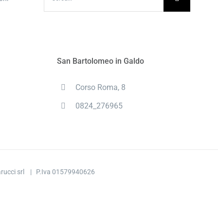
per:
San Bartolomeo in Galdo
Corso Roma, 8
0824_276965
rucci srl | P.Iva 01579940626